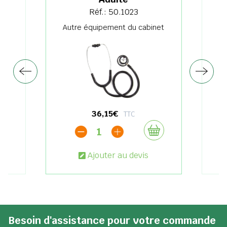
Réf.: 50.1023
net
Autre équipement du cabinet
Au
36,15€
TTC
1
Ajouter au devis
Besoin d'assistance pour votre commande