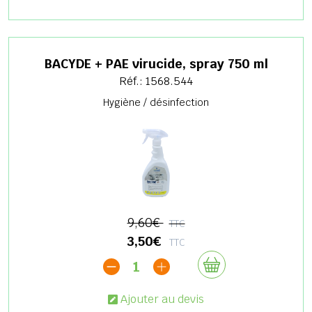
BACYDE + PAE virucide, spray 750 ml
Réf.: 1568.544
Hygiène / désinfection
9,60€
TTC
3,50€
TTC
1
Ajouter au devis