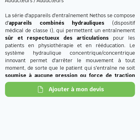
Abducteurs / Adducteurs
La série d'appareils d'entraînement Nethos se compose
d'
appareils combinés hydrauliques
(dispositif
médical de classe I), qui permettent un entraînement
sûr et respectueux des articulations
pour les
patients en physiothérapie et en rééducation. Le
système hydraulique concentrique/concentrique
innovant permet d'arrêter le mouvement à tout
moment, de sorte que le patient qui s'entraîne ne soit
soumise à aucune pression ou force de traction
indésirable.
Ajouter à mon devis
Idéal pour les patients après une opération ou
souffrant de douleurs
.
Le principe
:
L'ergonomie simple de l'interface utilisateur Nethos se
focalise sur l'essentiel.