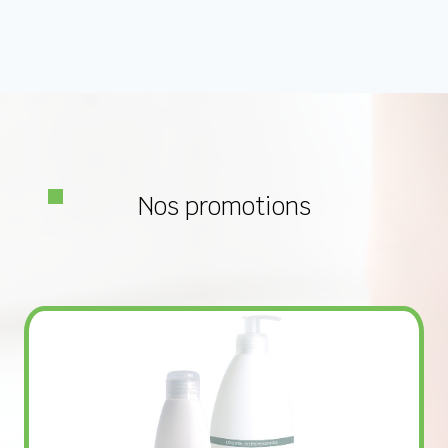
La résistance, la vitesse de mouvement et le nombre
de répétitions sont facile à visualisés et offrent une
expérience d'entraînement incomparable. L'aluminium
et le verre sont des matériaux de qualité pour
l'utilisateur il créent une belle atmosphère et
répondent en même temps aux exigences accrues
en
matière d'hygiène
.
-
Compteur de répétition
Nos promotions
: le compteur intelligent
de répétitions par pas de 5 permet de se concentrer
sans limite sur l'exécution de l'exercice.
-
Contrôleur de résistance
: les régulateurs
rotatifs ergonomiques permettent d'ajuster la
résistance souhaitée, indépendamment pour les deux
sens de mouvement à l'aide des molettes de commande
ergonomiques.
-
Compilateur de vitesse
: le système simple de