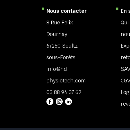
Nous contacter
En 
8 Rue Felix
Qui
Dournay
nou
67250 Soultz-
Exp
sous-Forêts
ret
info@hd-
SA
physiotech.com
CG
03 88 94 37 62
Log
rev