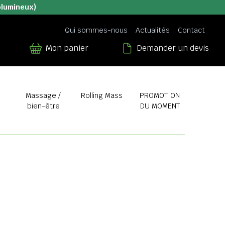
olumineux)
Qui sommes-nous
Actualités
Contact
Mon panier
Demander un devis
Massage /
Rolling Mass
PROMOTION
bien-être
DU MOMENT