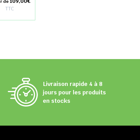
109,00€
ir de
TTC
Livraison rapide 4 à 8
jours pour les produits
en stocks