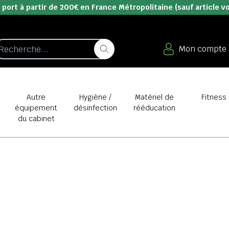
 port à partir de 200€ en France Métropolitaine (sauf article v
Mon compte
e
Autre
Hygiène /
Matériel de
Fitness
équipement
désinfection
rééducation
du cabinet