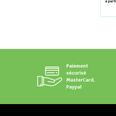
à part
Paiement
sécurisé
MasterCard,
Paypal