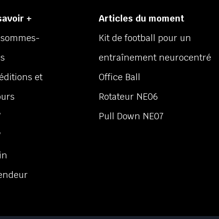
savoir +
Articles du moment
 sommes-
Kit de football pour un
s
entraînement neurocentré
éditions et
Office Ball
ours
Rotateur NE06
V
Pull Down NE07
V
in
endeur