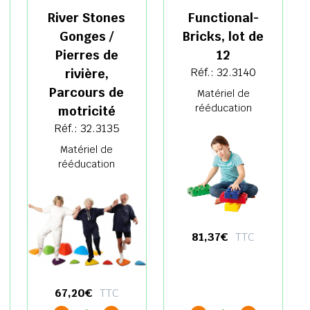
River Stones
Functional-
Gonges /
Bricks, lot de
Pierres de
12
Réf.: 32.3140
rivière,
Parcours de
Matériel de
rééducation
motricité
Réf.: 32.3135
Matériel de
rééducation
81,37€
TTC
67,20€
TTC