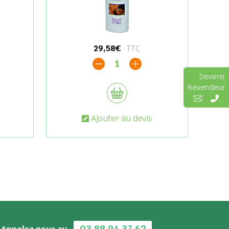
29,58€
TTC
1
Devenir
Revendeur
Ajouter au devis
03 88 94 37 62