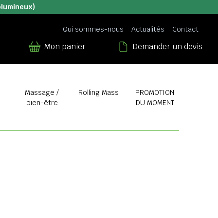
olumineux)
Qui sommes-nous
Actualités
Contact
Mon panier
Demander un devis
Massage /
Rolling Mass
PROMOTION
bien-être
DU MOMENT