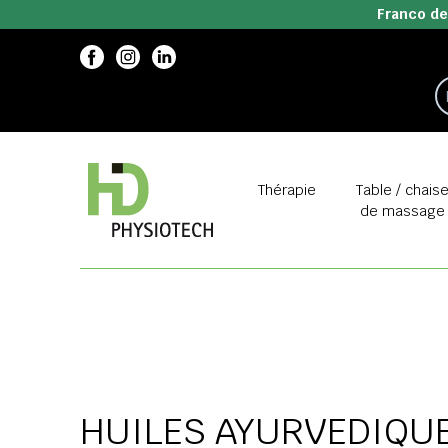
Franco de
Thérapie
Table / chais
de massage
HUILES AYURVEDIQU