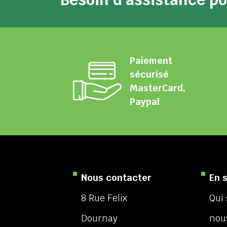
Paiement
sécurisé
MasterCard,
Paypal
Nous contacter
En 
8 Rue Felix
Qui
Dournay
nou