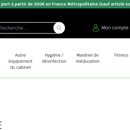
 port à partir de 200€ en France Métropolitaine (sauf article v
Mon compte
e
Autre
Hygiène /
Matériel de
Fitness
équipement
désinfection
rééducation
du cabinet
E