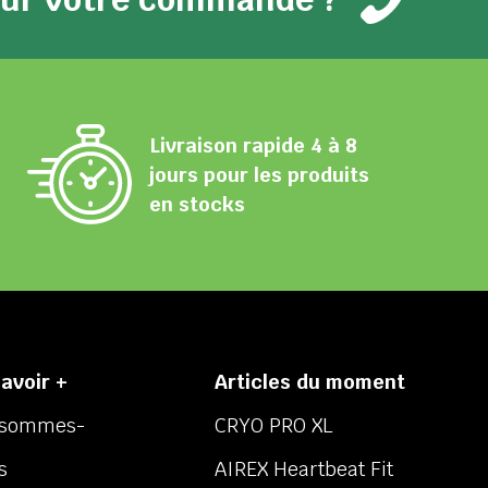
Livraison rapide 4 à 8
jours pour les produits
en stocks
savoir +
Articles du moment
 sommes-
CRYO PRO XL
s
AIREX Heartbeat Fit