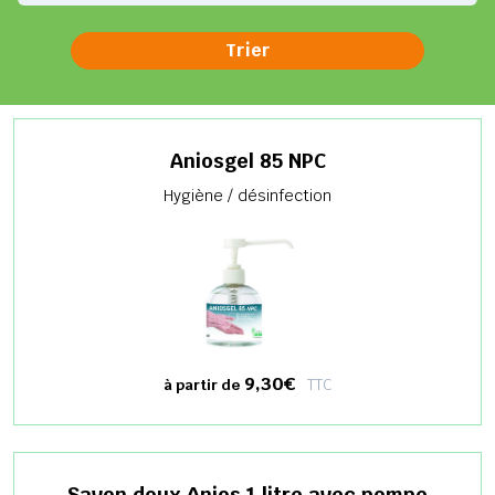
Aniosgel 85 NPC
Hygiène / désinfection
9,30€
TTC
à partir de
Savon doux Anios 1 litre avec pompe