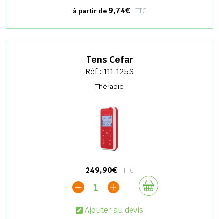
9,74€
TTC
à partir de
Tens Cefar
Réf.: 111.125S
Thérapie
249,90€
TTC
1
Ajouter au devis