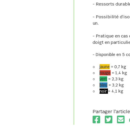
- Ressorts durabl
- Possibilité d’is
un.
- Pratique en cas 
doigt en particuli
- Disponible en 5 c
○
jaune
= 0,7 kg
○
rouge
= 1,4 kg
○
vert
= 2,3 kg
○
bleu
= 3,2 kg
○
noir
= 4,1 kg
Partager l'article