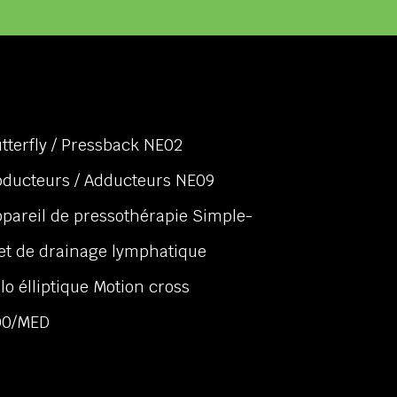
tterfly / Pressback NE02
ducteurs / Adducteurs NE09
pareil de pressothérapie Simple-
et de drainage lymphatique
lo élliptique Motion cross
00/MED