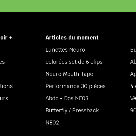
oir +
Articles du moment
Lunettes Neuro
Bu
es-
colorées set de 6 clips
Ab
Neuro Mouth Tape
Ap
tions
Performance 30 pièces
4 
ours
Abdo - Dos NE03
Vé
Butterfly / Pressback
9
NE02