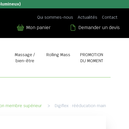
olumineux)
Qui sommes-nous
Actualités
Contact
Mon panier
Demander un devis
Massage /
Rolling Mass
PROMOTION
bien-être
DU MOMENT
on membre supérieur
>
Digiflex : rééducation main