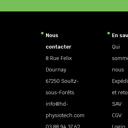
Nous
En sav
contacter
Qui
8 Rue Felix
somm
Dournay
nous
67250 Soultz-
Expédi
sous-Forêts
et ret
info@hd-
SAV
physiotech.com
CGV
03 88 94 37 62
Login