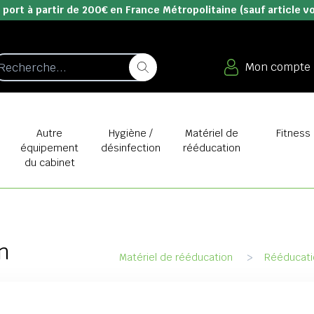
 port à partir de 200€ en France Métropolitaine (sauf article v
Mon compte
e
Autre
Hygiène /
Matériel de
Fitness
équipement
désinfection
rééducation
du cabinet
n
Matériel de rééducation
>
Rééducati