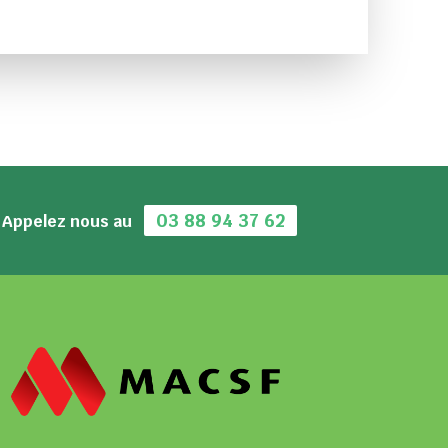
03 88 94 37 62
Appelez nous au