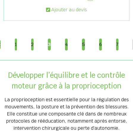
Ajouter au devis
<
1
2
3
4
5
6
7
Développer l’équilibre et le contrôle
moteur grâce à la proprioception
La proprioception est essentielle pour la régulation des
mouvements, la posture et la prévention des blessures.
Elle constitue une composante clé dans de nombreux
protocoles de rééducation, notamment après entorse,
intervention chirurgicale ou perte d’autonomie.