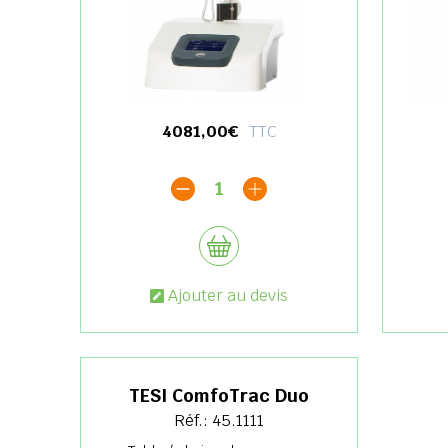
4081,00€
TTC
1
Ajouter au devis
TESI ComfoTrac Duo
Réf.: 45.1111