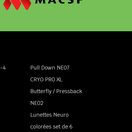
e-4
Pull Down NE07
CRYO PRO XL
Butterfly / Pressback
NE02
Lunettes Neuro
colorées set de 6