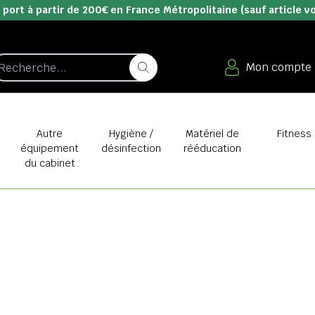
 port à partir de 200€ en France Métropolitaine (sauf article v
Mon compte
e
Autre
Hygiène /
Matériel de
Fitness
équipement
désinfection
rééducation
du cabinet