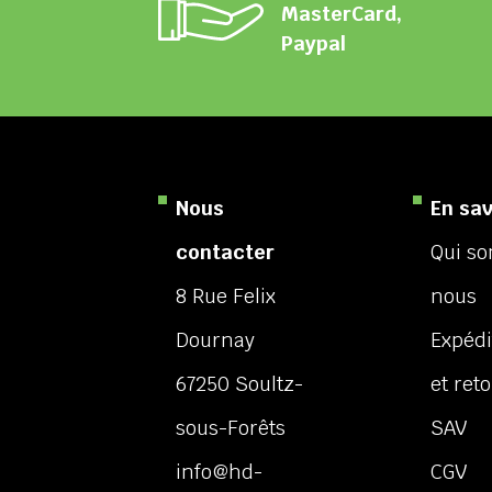
MasterCard,
Paypal
Nous
En sav
contacter
Qui s
8 Rue Felix
nous
Dournay
Expédi
67250 Soultz-
et ret
sous-Forêts
SAV
info@hd-
CGV