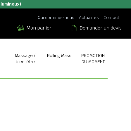
olumineux)
Qui sommes-nous
Actualités
Contact
Mon panier
Demander un devis
Massage /
Rolling Mass
PROMOTION
bien-être
DU MOMENT