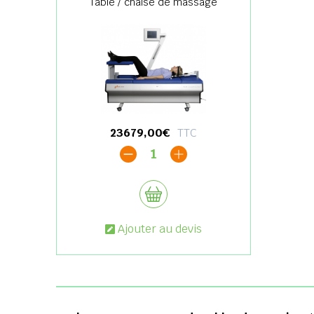
Table / chaise de massage
23679,00€
TTC
1
Ajouter au devis