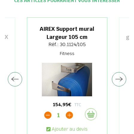
CES ARTICLES POURRAIENT VOUS INTÉRESSER
AIREX Support mural
REX
Largeur 105 cm
gy
Réf.: 30.1124/105
Fitness
C
154,95€
TTC
1
Ajouter au devis