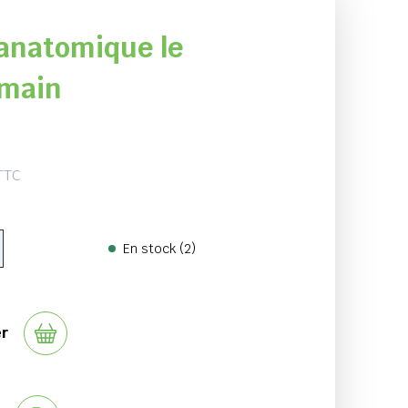
anatomique le
main
TTC
En stock (2)
er