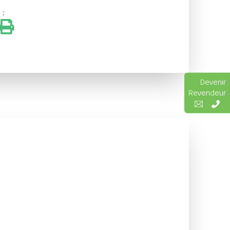
 :
Devenir
Revendeur