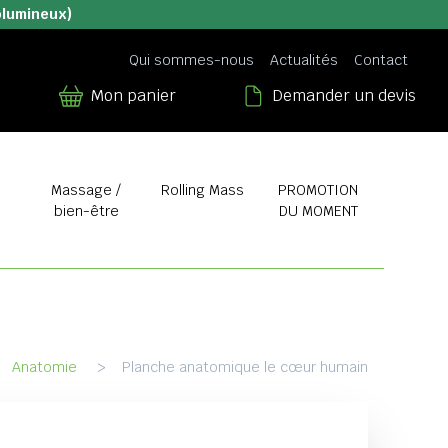
olumineux)
Qui sommes-nous
Actualités
Contact
Mon panier
Demander un devis
Massage /
Rolling Mass
PROMOTION
bien-être
DU MOMENT
Anatomie
>
Planche anatomique le cœur humain