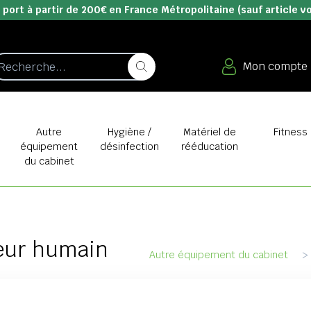
 port à partir de 200€ en France Métropolitaine (sauf article v
Mon compte
e
Autre
Hygiène /
Matériel de
Fitness
équipement
désinfection
rééducation
du cabinet
œur humain
Autre équipement du cabinet
>