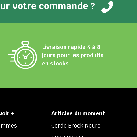
pour votre commande ?
Livraison rapide 4 à 8
jours pour les produits
en stocks
voir +
Articles du moment
sommes-
Corde Brock Neuro