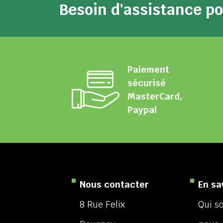
Besoin d'assistance 
Paiement
sécurisé
MasterCard,
Paypal
Nous contacter
En sa
8 Rue Felix
Qui 