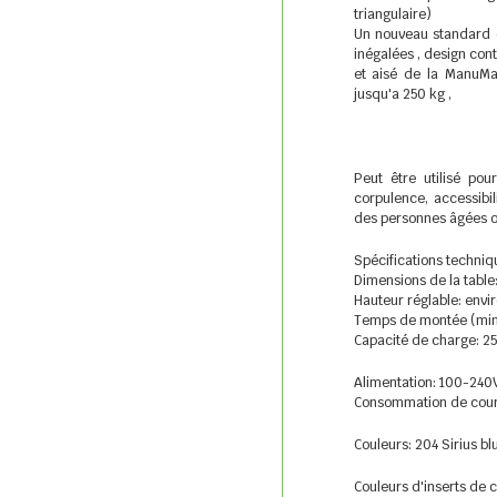
triangulaire)
Un nouveau standard en
inégalées , design con
et aisé de la ManuMa
jusqu'a 250 kg ,
Peut être utilisé pou
corpulence, accessibil
des personnes âgées o
Spécifications techniq
Dimensions de la table
Hauteur réglable: envi
Temps de montée (min-
Capacité de charge: 2
Alimentation: 100-240
Consommation de cour
Couleurs: 204 Sirius blu
Couleurs d'inserts de c