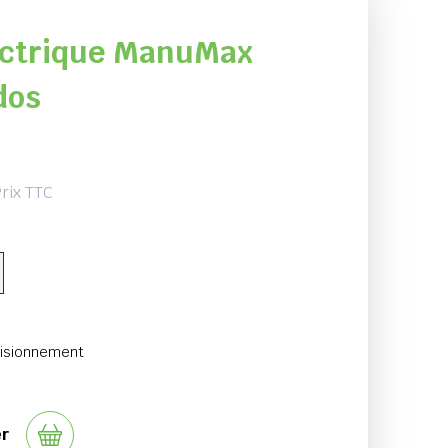
ectrique ManuMax
dos
rix TTC
visionnement
er