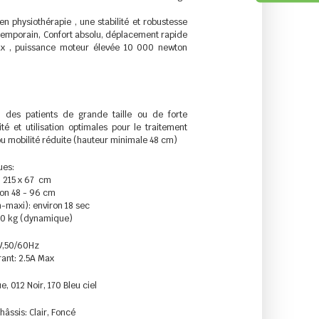
 physiothérapie , une stabilité et robustesse
temporain, Confort absolu, déplacement rapide
x , puissance moteur élevée 10 000 newton
r des patients de grande taille ou de forte
ité et utilisation optimales pour le traitement
u mobilité réduite (hauteur minimale 48 cm)
ues:
: 215 x 67 cm
ron 48 - 96 cm
maxi): environ 18 sec
50 kg (dynamique)
V,50/60Hz
ant: 2.5A Max
e, 012 Noir, 170 Bleu ciel
hâssis: Clair, Foncé