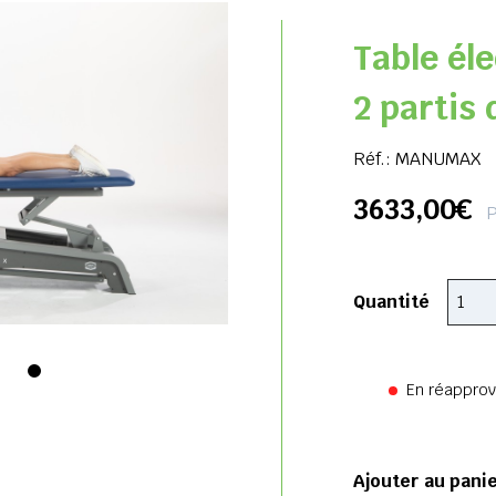
Table él
2 partis 
Réf.:
MANUMAX
3633,00€
P
Quantité
En réappro
Ajouter au pani