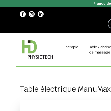
Franco de
Thérapie
Table / chais
de massage
Table électrique ManuMax 