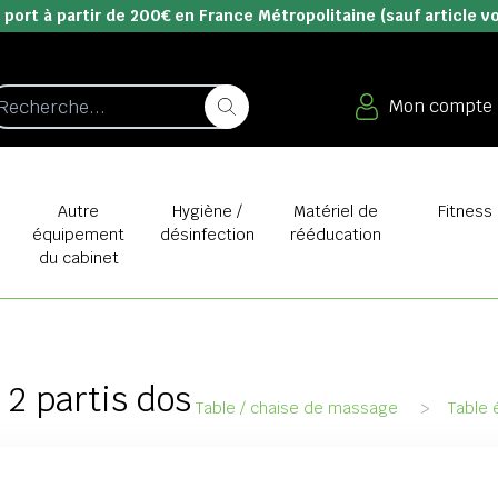
 port à partir de 200€ en France Métropolitaine (sauf article v
Mon compte
e
Autre
Hygiène /
Matériel de
Fitness
équipement
désinfection
rééducation
du cabinet
2 partis dos
Table / chaise de massage
>
Table 