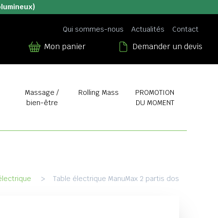
olumineux)
Qui sommes-nous
Actualités
Contact
Mon panier
Demander un devis
Massage /
Rolling Mass
PROMOTION
bien-être
DU MOMENT
électrique
>
Table électrique ManuMax 2 partis dos