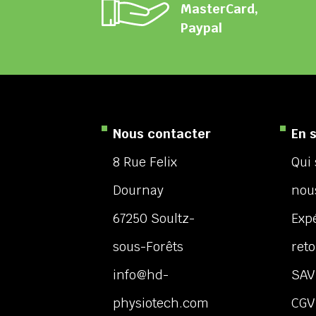
MasterCard,
Paypal
Nous contacter
En s
8 Rue Felix
Qui
Dournay
nou
67250 Soultz-
Expé
sous-Forêts
ret
info@hd-
SAV
physiotech.com
CGV