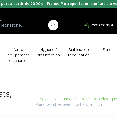
 port à partir de 200€ en France Métropolitaine (sauf article v
Mon compte
e
Autre
Hygiène /
Matériel de
Fitness
équipement
désinfection
rééducation
du cabinet
ets,
Fitness
>
Bandes / tubes / Loop élastiqu
Paire de tubes avec crochets, 45.5cm