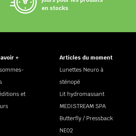
en stocks
avoir +
Articles du moment
 sommes-
Lunettes Neuro à
s
sténopé
ditions et
Lit hydromassant
ours
MEDISTREAM SPA
Butterfly / Pressback
NE02