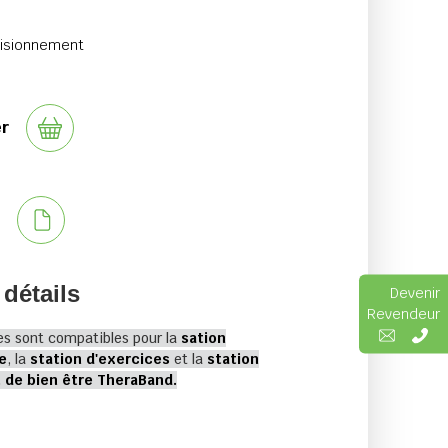
visionnement
er
s
 détails
Devenir
Revendeur
es sont compatibles pour la
sation
e
, la
station d'exercices
et la
station
 de bien être TheraBand.