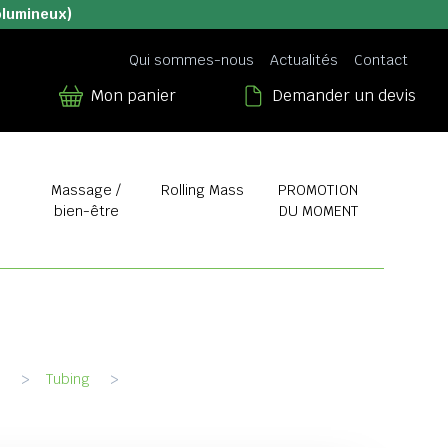
olumineux)
Qui sommes-nous
Actualités
Contact
Mon panier
Demander un devis
Massage /
Rolling Mass
PROMOTION
bien-être
DU MOMENT
e
>
Tubing
>