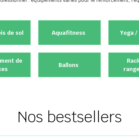
essionnel : équipements variés pour le renforcement, l’équi
is de sol
Aquafitness
Yoga /
ement de
Rac
Ballons
ces
rang
Nos bestsellers