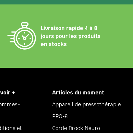
Livraison rapide 4 à 8
jours pour les produits
en stocks
voir +
Articles du moment
sommes-
Appareil de pressothérapie
PRO-8
itions et
Corde Brock Neuro