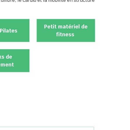
libre, le cardio et la mobilité en structure
Petit matériel de
 Pilates
fitness
ks de
ement