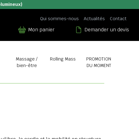
olumineux)
Qui sommes-nous
Actualités
Contact
Mon panier
Demander un devis
Massage /
Rolling Mass
PROMOTION
bien-être
DU MOMENT