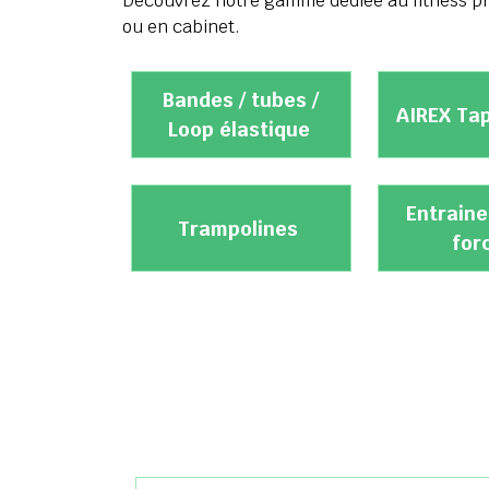
Découvrez notre gamme dédiée au fitness prof
ou en cabinet.
Bandes / tubes /
AIREX Tap
Loop élastique
Entrain
Trampolines
for