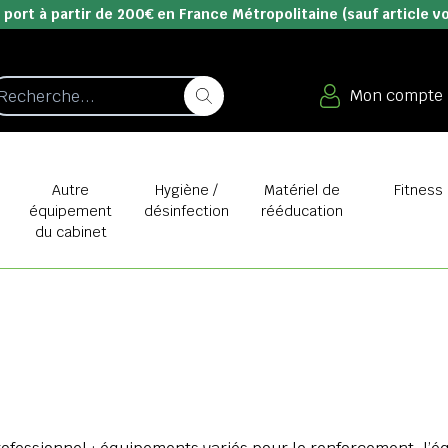
 port à partir de 200€ en France Métropolitaine (sauf article v
Mon compte
e
Autre
Hygiène /
Matériel de
Fitness
équipement
désinfection
rééducation
du cabinet