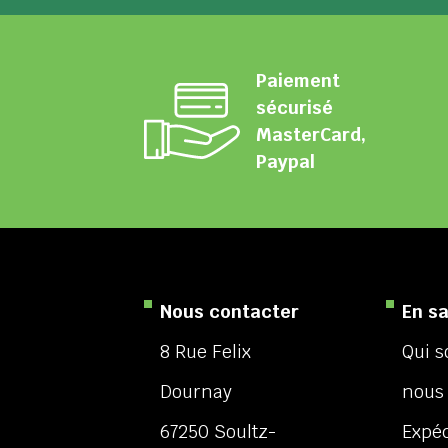
Paiement
sécurisé
MasterCard,
Paypal
Nous contacter
En sa
8 Rue Felix
Qui 
Dournay
nous
67250 Soultz-
Expéd