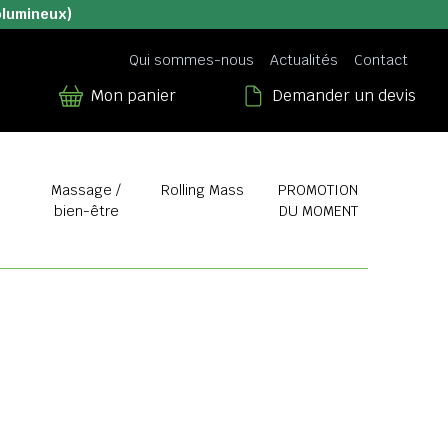
olumineux)
Qui sommes-nous
Actualités
Contact
Mon panier
Demander un devis
Massage /
Rolling Mass
PROMOTION
bien-être
DU MOMENT