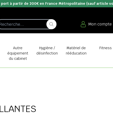
 port à partir de 200€ en France Métropolitaine (sauf article v
Mon compte
e
Autre
Hygiène /
Matériel de
Fitness
équipement
désinfection
rééducation
du cabinet
LLANTES