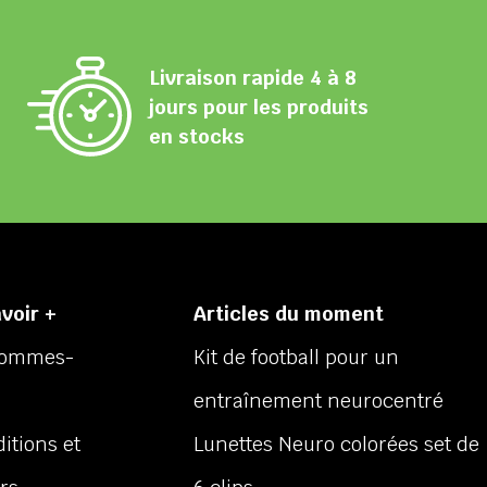
Livraison rapide 4 à 8
jours pour les produits
en stocks
voir +
Articles du moment
sommes-
Kit de football pour un
entraînement neurocentré
itions et
Lunettes Neuro colorées set de