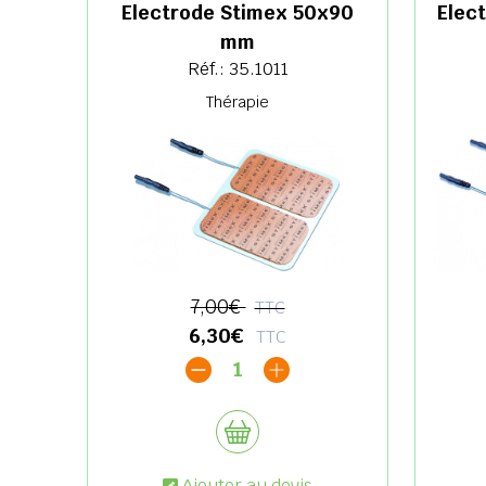
Electrode Stimex 50x90
Elec
mm
Réf.: 35.1011
Thérapie
7,00€
TTC
6,30€
TTC
1
Ajouter au devis