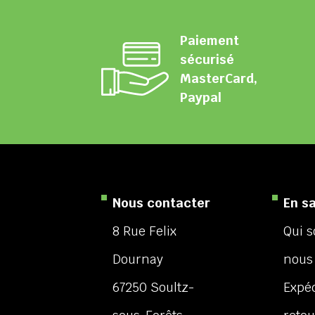
Paiement
sécurisé
MasterCard,
Paypal
Nous contacter
En sa
8 Rue Felix
Qui 
Dournay
nous
67250 Soultz-
Expéd