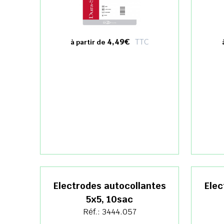
4,49€
TTC
à partir de
Electrodes autocollantes
Elec
5x5, 10sac
Réf.: 3444.057