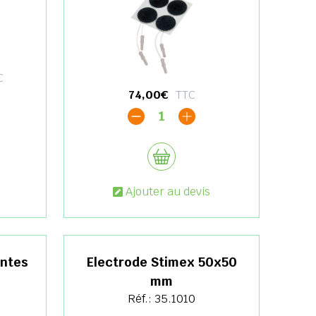
C
74,00€
TTC
1
Ajouter au devis
antes
Electrode Stimex 50x50
mm
Réf.: 35.1010