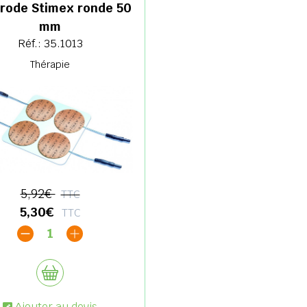
trode Stimex ronde 50
mm
Réf.: 35.1013
Thérapie
5,92€
TTC
5,30€
TTC
1
Ajouter au devis