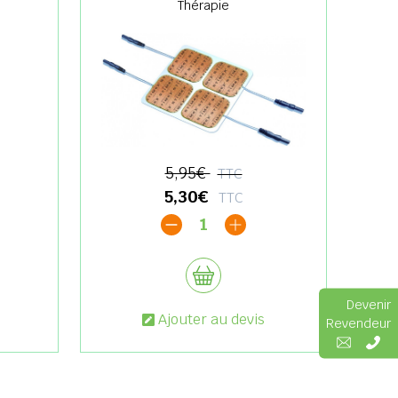
Thérapie
5,95€
TTC
5,30€
TTC
1
Devenir
Ajouter au devis
Revendeur